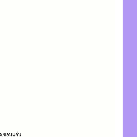
 จ.ขอนแก่น