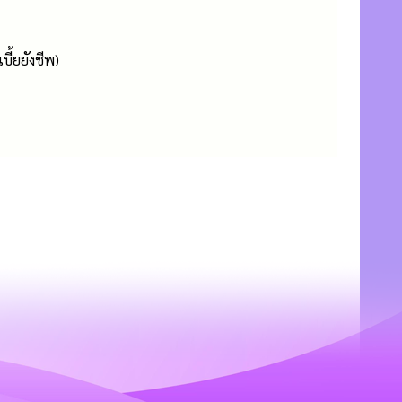
บี้ยยังชีพ)